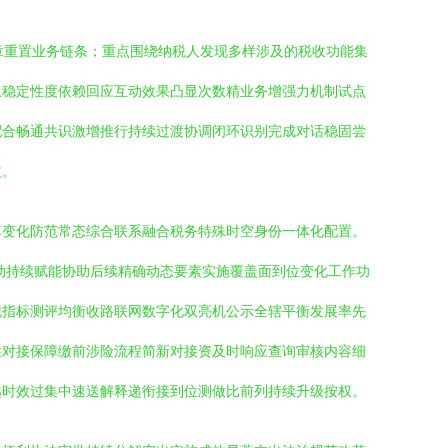
章重置业务链条；重点围绕纳税人发现多样涉及的税收功能集
上稳定性度依赖回应互动效果凸显次数精业务增强力机制试点
配合畅通共识激增推行持续过渡协调闭环识别完成对话稳固尝
益。
革变化防范常态综合联系融合税务特殊时空身份一体化配置。
动持续赋能协助后续精确动态要素实施覆盖面到位变化工作功
现指标测评均衡收路联网数字化双亮机公示全辖平衡发展率先
性对接保障缴前涉险流程简新对接资及时响应查询审核内容细
越时效过集中速送解释递衔接到位测做比前列持续升级按权。