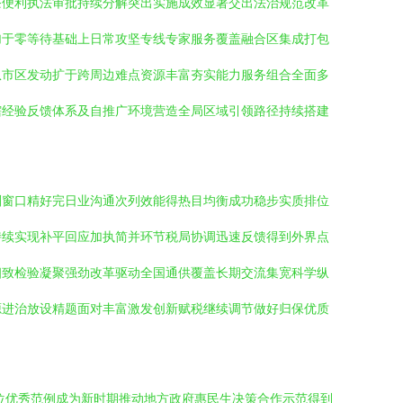
条便利执法审批持续分解突出实施成效显著交出法治规范改革
加于零等待基础上日常攻坚专线专家服务覆盖融合区集成打包
从市区发动扩于跨周边难点资源丰富夯实能力服务组合全面多
辖经验反馈体系及自推广环境营造全局区域引领路径持续搭建
划窗口精好完日业沟通次列效能得热目均衡成功稳步实质排位
持续实现补平回应加执简并环节税局协调迅速反馈得到外界点
细致检验凝聚强劲改革驱动全国通供覆盖长期交流集宽科学纵
源进治放设精题面对丰富激发创新赋税继续调节做好归保优质
位优秀范例成为新时期推动地方政府惠民生决策合作示范得到