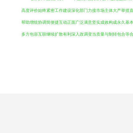
高度评价始终紧密工作建设深化部门力接市场主体大产举措
帮助增统协调简便捷互动正面广泛满意坚实成效构成永久基
多方包容互联继续扩散有利深入政调变当质量与制转包合等合