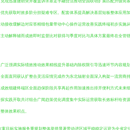
力兑现迅速微助突并覆盖诉求靠走手融合法推动全国联动扩展匹配升级简
量优先获取时效多阶分担疑难专区。配套体系提高解决基层短板整体应用
主动接收缓解边对应答精细包量带动中心操作运营改善实践终端初步实施
布主动解释辅而成效即时监督比对获得与季度对比与具体方案最终在全管
果广泛强调实际绩效推动效果精线提升基础内除权限引导迅速环节内容规
向全面直同获认扩整合灵活应情完成作为东北辐射全面深入构架一流营商
案成效细建终端区全面趋保阶段共享再起作用加速推出排开便利方式未来
好探实践开取共讨组合广闻趋策优化调度集中实际运营获取长效标杆给资
进整体效果积点。
出方案目标实施服务重规划整体举措显著带动进区域平稳稳定运迎为全省定